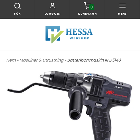
0
SÖK
LOGGA IN
KUNDVAGN
MENY
Hem
»
Maskiner & Utrustning
» Batteriborrmaskin IR D5140