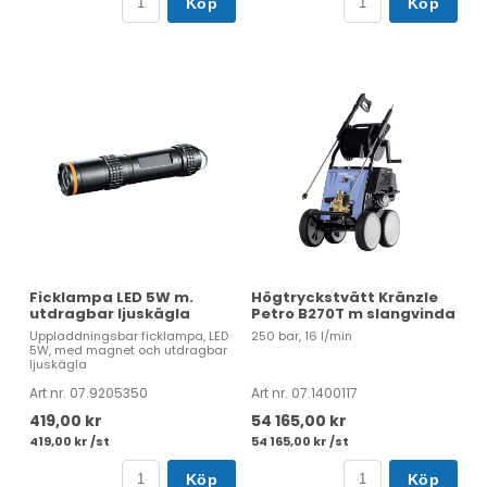
Köp
Köp
Ficklampa LED 5W m.
Högtryckstvätt Kränzle
utdragbar ljuskägla
Petro B270T m slangvinda
Uppladdningsbar ficklampa, LED
250 bar, 16 l/min
5W, med magnet och utdragbar
ljuskägla
Art nr. 07.9205350
Art nr. 07.1400117
419,00 kr
54 165,00 kr
419,00 kr /st
54 165,00 kr /st
Köp
Köp