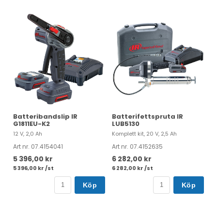
Batteribandslip IR
Batterifettspruta IR
G1811EU-K2
LUB5130
12 V, 2,0 Ah
Komplett kit, 20 V, 2,5 Ah
Art nr. 07.4154041
Art nr. 07.4152635
5 396,00 kr
6 282,00 kr
5 396,00 kr /st
6 282,00 kr /st
Köp
Köp