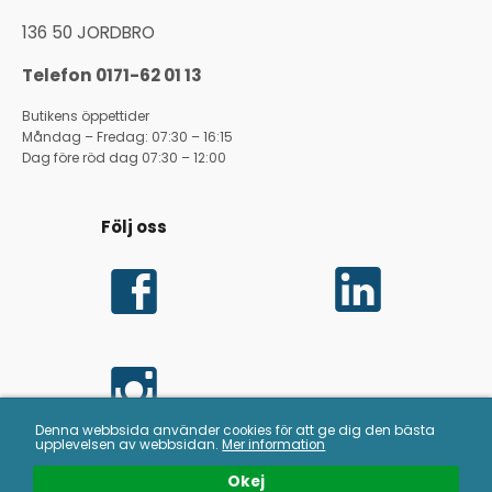
136 50 JORDBRO
Telefon 0171-62 01 13
Butikens öppettider
Måndag – Fredag: 07:30 – 16:15
Dag före röd dag 07:30 – 12:00
Följ oss
Denna webbsida använder cookies för att ge dig den bästa
upplevelsen av webbsidan.
Mer information
Copyright © BS Kemi AB | E-post:
info@hessa.se
|
Okej