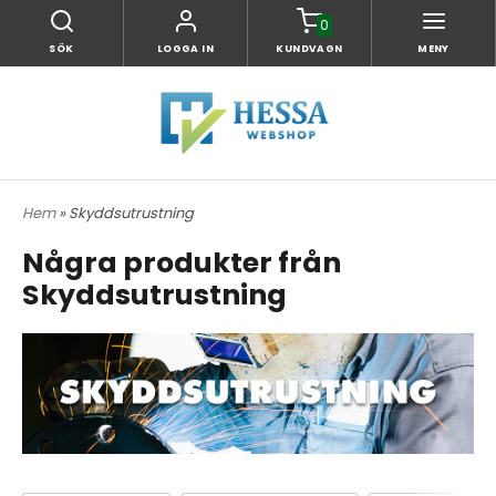
0
SÖK
LOGGA IN
KUNDVAGN
MENY
Hem
» Skyddsutrustning
Några produkter från
Skyddsutrustning