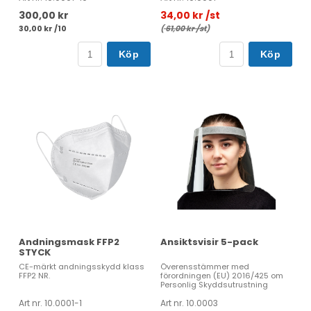
300,00 kr
34,00 kr /st
30,00 kr /10
(
61,00 kr /st
)
Köp
Köp
Andningsmask FFP2
Ansiktsvisir 5-pack
STYCK
CE-märkt andningsskydd klass
Överensstämmer med
FFP2 NR.
förordningen (EU) 2016/425 om
Personlig Skyddsutrustning
Art nr. 10.0001-1
Art nr. 10.0003