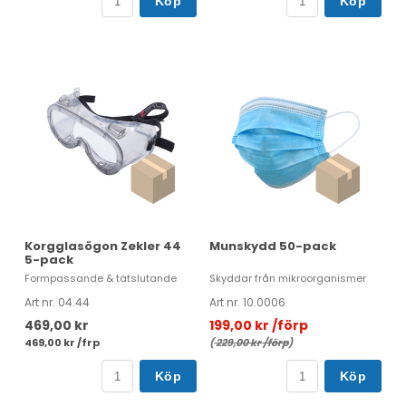
Köp
Köp
Korgglasögon Zekler 44
Munskydd 50-pack
5-pack
Formpassande & tätslutande
Skyddar från mikroorganismer
Art nr. 04.44
Art nr. 10.0006
469,00 kr
199,00 kr /förp
469,00 kr /frp
(
229,00 kr /förp
)
Köp
Köp