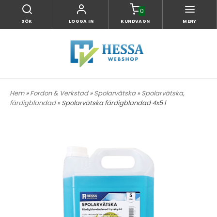
0
SÖK
LOGGA IN
KUNDVAGN
MENY
Hem
»
Fordon & Verkstad
»
Spolarvätska
»
Spolarvätska,
färdigblandad
» Spolarvätska färdigblandad 4x5 l