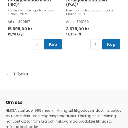
färdigblandad 1000 l
färdigblandad 208 l
(IBC)*
(Fat)*
Färdigblandad spolarvätska.
Färdigblandad spolarvätska.
Klarar -20°C.
Klarar -20°C.
Art nr. 300167
Art nr. 300166
15 699,00 kr
3 579,00 kr
15,70 kr /l
17,21 kr /l
Köp
Köp
Tillbaka
Om oss
HESSA startade 1969 med inriktning att tillgodose industrins behov
av underhålls- och rengöringsprodukter. Företagets inställning
har varit att ta fram bra och miljövänliga produkter till lägsta
möjliga kostnader.