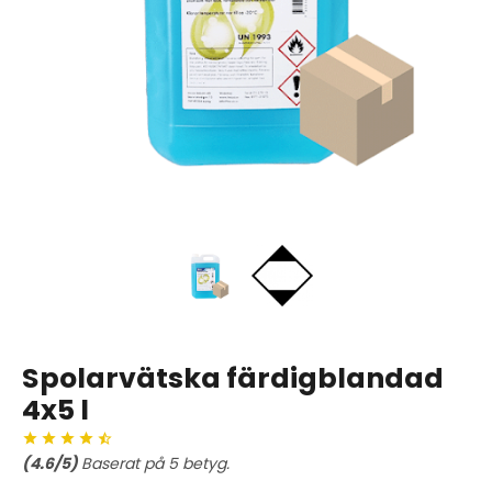
Spolarvätska färdigblandad
4x5 l
(
4.6
/5)
Baserat på
5
betyg.