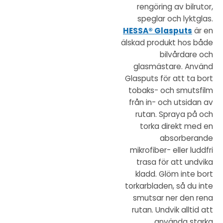
rengöring av bilrutor,
speglar och lyktglas.
HESSA® Glasputs
är en
älskad produkt hos både
bilvårdare och
glasmästare. Använd
Glasputs för att ta bort
tobaks- och smutsfilm
från in- och utsidan av
rutan. Spraya på och
torka direkt med en
absorberande
mikrofiber- eller luddfri
trasa för att undvika
kladd. Glöm inte bort
torkarbladen, så du inte
smutsar ner den rena
rutan. Undvik alltid att
använda starka