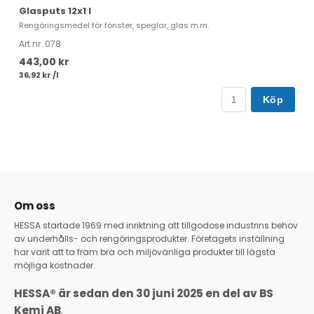
Glasputs 12x1 l
A
Rengöringsmedel för fönster, speglar, glas m.m.
Va
Art nr. 078
Ar
443,00 kr
7
36,92 kr /l
35
Köp
Om oss
HESSA startade 1969 med inriktning att tillgodose industrins behov
av underhålls- och rengöringsprodukter. Företagets inställning
har varit att ta fram bra och miljövänliga produkter till lägsta
möjliga kostnader.
HESSA® är sedan den 30 juni 2025 en del av BS
Kemi AB
.