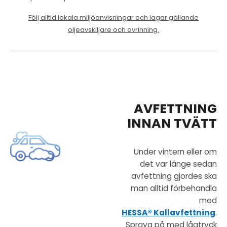
Följ alltid lokala miljöanvisningar och lagar gällande
oljeavskiljare och avrinning.
AVFETTNING
INNAN TVÄTT
Under vintern eller om
det var länge sedan
avfettning gjordes ska
man alltid förbehandla
med
HESSA® Kallavfettning
.
Spraya på med lågtryck