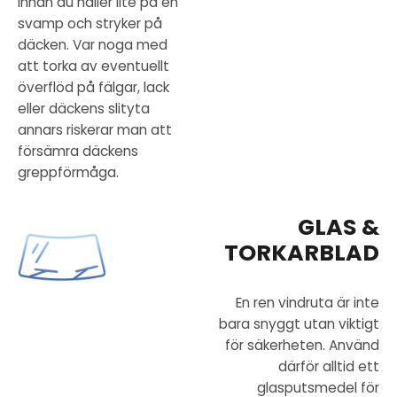
innan du häller lite på en
svamp och stryker på
däcken. Var noga med
att torka av eventuellt
överflöd på fälgar, lack
eller däckens slityta
annars riskerar man att
försämra däckens
greppförmåga.
GLAS &
TORKARBLAD
En ren vindruta är inte
bara snyggt utan viktigt
för säkerheten. Använd
därför alltid ett
glasputsmedel för