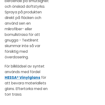
beroende på smutsighet
och önskad doftstyrka.
Spraya på produkten
direkt på fläcken och
använd sen en
mikrofiber- eller
bomullstrasa för att
gnugga - Textilrent
skummar inte så var
försiktig med
överdosering.
För bilklädsel av syntet
används med fördel
HESSA® Vinylglans
för
att bevara materiallets
glans. Eftertorka med en
torr trasa.