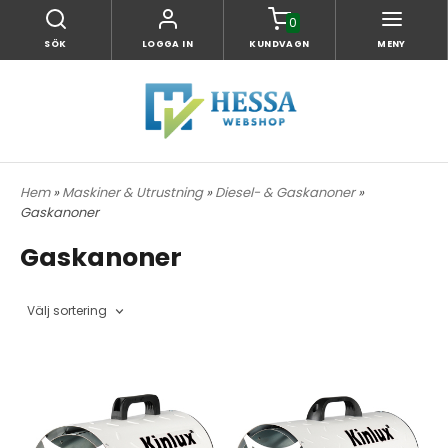
0
SÖK
LOGGA IN
KUNDVAGN
MENY
Hem
»
Maskiner & Utrustning
»
Diesel- & Gaskanoner
»
Gaskanoner
Gaskanoner
Välj sortering