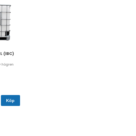
L (IBC)
v högren
Köp