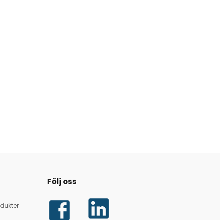
Följ oss
dukter