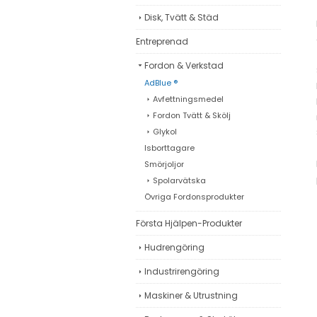
Disk, Tvätt & Städ
Entreprenad
Fordon & Verkstad
AdBlue ®
Avfettningsmedel
Fordon Tvätt & Skölj
Glykol
Isborttagare
Smörjoljor
Spolarvätska
Övriga Fordonsprodukter
Första Hjälpen-Produkter
Hudrengöring
Industrirengöring
Maskiner & Utrustning