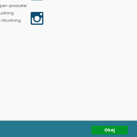
lpen-produkter
ustning
 Utrustning
Okej