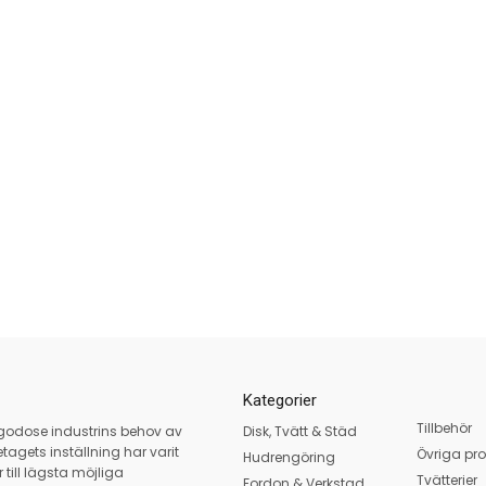
Kategorier
Tillbehör
llgodose industrins behov av
Disk, Tvätt & Städ
tagets inställning har varit
Övriga pro
Hudrengöring
 till lägsta möjliga
Tvätterier
Fordon & Verkstad