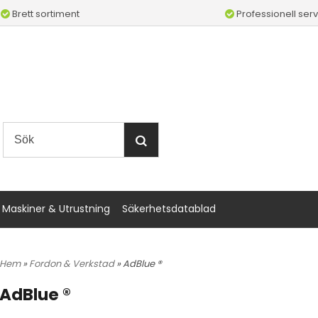
Brett sortiment
Professionell serv
Maskiner & Utrustning
Säkerhetsdatablad
Hem
»
Fordon & Verkstad
» AdBlue ®
AdBlue ®