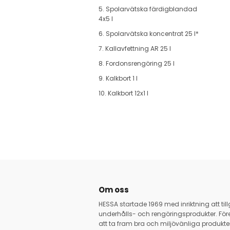
5. Spolarvätska färdigblandad
4x5 l
6. Spolarvätska koncentrat 25 l*
7. Kallavfettning AR 25 l
8. Fordonsrengöring 25 l
9. Kalkbort 1 l
10. Kalkbort 12x1 l
Om oss
HESSA startade 1969 med inriktning att ti
underhålls- och rengöringsprodukter. Före
att ta fram bra och miljövänliga produkter