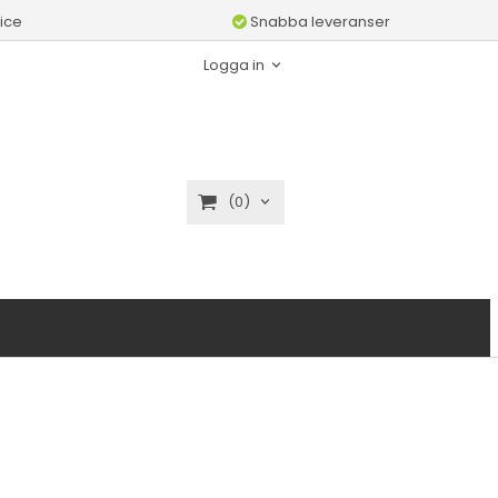
ice
Snabba leveranser
Logga in
(0)