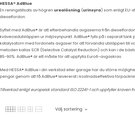
HESSA® AdBlue
En reningstillsats av högren
urealösning
(
urinsyra
) som enligt EU-st
dieselfordon.
Syftet med AdBlue® är att efterbehandla avgaserna från dieselfordon f
kväveoxidutsläppen ur miljösynpunkt. AdBlue® fylls på i separat tank
katalysatorn med fordonets avgaser för att förvandla utsläppen till v
metoden kallas SCR (Selective Catalyst Reduction) och kan i de bästa
85-90%. AdBlue® är ett måste för att uppfylla Euro6-avgaskrav.
Med HESSA® AdBlue i din verkstad eller garage har du större möjlighet 
pengar genom att få AdBlue® levererat i kostnadseffektiva förpackni
Tillverkad enligt europeisk standard ISO 22241-1 och uppfyller kraven fr
Välj sortering