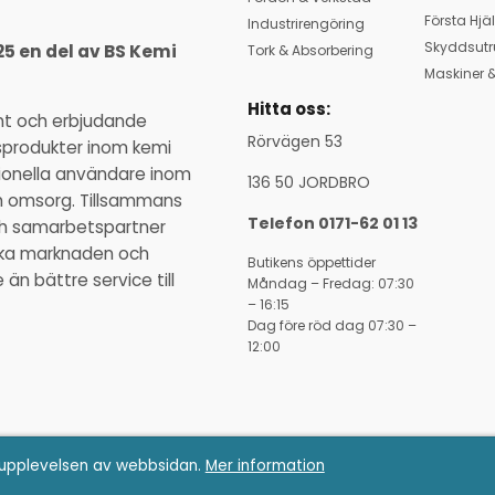
Första Hjä
Industrirengöring
Skyddsutr
25 en del av BS Kemi
Tork & Absorbering
Maskiner &
Hitta oss:
nt och erbjudande
Rörvägen 53
sprodukter inom kemi
ssionella användare inom
136 50 JORDBRO
ch omsorg. Tillsammans
Telefon 0171-62 01 13
och samarbetspartner
ka marknaden och
Butikens öppettider
n bättre service till
Måndag – Fredag: 07:30
– 16:15
Dag före röd dag 07:30 –
12:00
 upplevelsen av webbsidan.
Mer information
Copyright © BS Kemi AB | E-post:
info@hessa.se
| Org.nr: 556524-4760