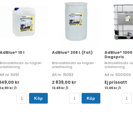
AdBlue® 10 l
AdBlue® 208 L (Fat)
AdBlue® 1000 
Dagspris
Bränsletillsats av högren
Bränsletillsats av högren
Bränsletillsats a
urealösning.
urealösning.
urealösning.
Art nr. 5091
Art nr. 15093
Art nr. 5001000
149,00 kr
2 839,00 kr
Ej prissatt
14,90 kr /l
13,65 kr /l
13,65 kr /l
Köp
Köp