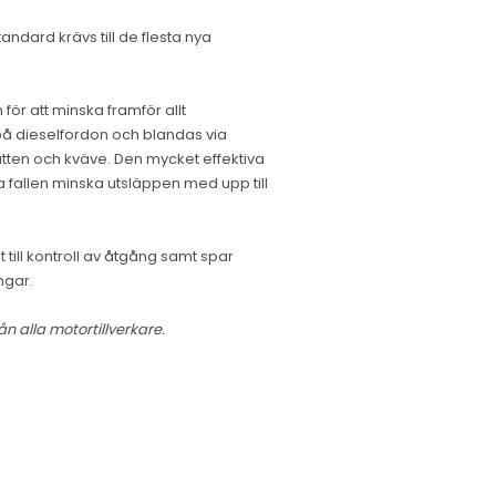
andard krävs till de flesta nya
ör att minska framför allt
 på dieselfordon och blandas via
atten och kväve. Den mycket effektiva
 fallen minska utsläppen med upp till
till kontroll av åtgång samt spar
ngar.
ån alla motortillverkare.