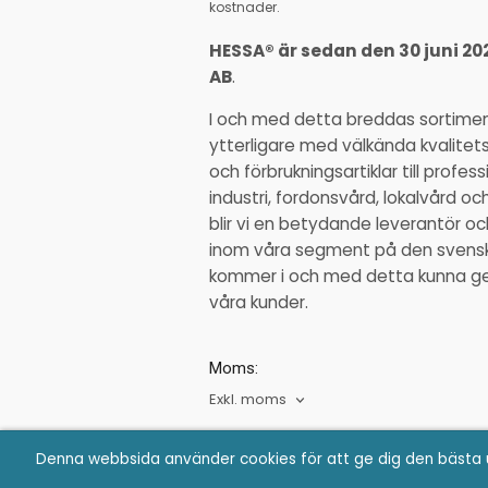
kostnader.
HESSA® är sedan den 30 juni 20
AB
.
I och med detta breddas sortime
ytterligare med välkända kvalitet
och förbrukningsartiklar till profe
industri, fordonsvård, lokalvård o
blir vi en betydande leverantör 
inom våra segment på den svens
kommer i och med detta kunna ge ä
våra kunder.
Moms:
Exkl. moms
Denna webbsida använder cookies för att ge dig den bästa