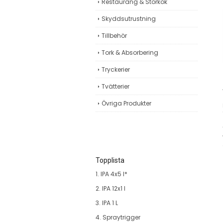
Restaurang & Storkök
Skyddsutrustning
Tillbehör
Tork & Absorbering
Tryckerier
Tvätterier
Övriga Produkter
Topplista
1. IPA 4x5 l*
2. IPA 12x1 l
3. IPA 1 L
4. Spraytrigger