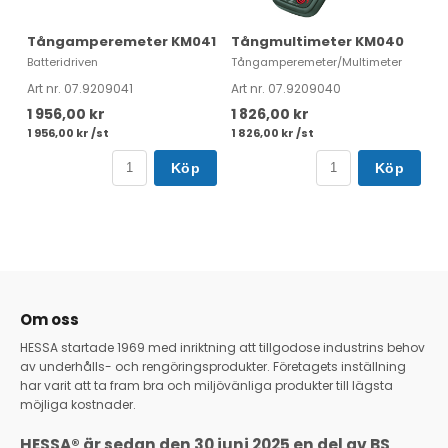
Tångamperemeter KM041
Tångmultimeter KM040
Batteridriven
Tångamperemeter/Multimeter
Art nr. 07.9209041
Art nr. 07.9209040
1 956,00 kr
1 826,00 kr
1 956,00 kr /st
1 826,00 kr /st
Köp
Köp
Om oss
HESSA startade 1969 med inriktning att tillgodose industrins behov
av underhålls- och rengöringsprodukter. Företagets inställning
har varit att ta fram bra och miljövänliga produkter till lägsta
möjliga kostnader.
HESSA® är sedan den 30 juni 2025 en del av BS