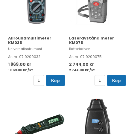
Allroundmultimeter
Laseravstånd meter
KM035
KM075
Universalinstrument
Batteridriven
Art nr. 07.9209032
Art nr. 07.9209075
1 869,00 kr
2 744,00 kr
1 869,00 kr /st
2 744,00 kr /st
Köp
Köp