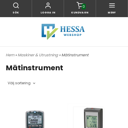
0
SÖK
LOGGA IN
KUNDVAGN
MENY
Hem
»
Maskiner & Utrustning
» Mätinstrument
Mätinstrument
Välj sortering