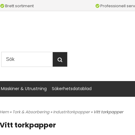
Brett sortiment
Professionell serv
Maskiner & Utrustning
Säkerhetsdatablad
Hem
»
Tork & Absorbering
»
Industritorkpapper
» Vitt torkpapper
Vitt torkpapper