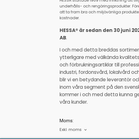
HESSA startade 1969 med inriktning att ti
underhålls- och rengöringsprodukter. Före
att ta fram bra och miljövänliga produkter
kostnader.
HESSA® är sedan den 30 juni 20
AB
.
I och med detta breddas sortime
ytterligare med välkända kvalitet
och förbrukningsartiklar till profe
industri, fordonsvård, lokalvård o
blir vi en betydande leverantör 
inom våra segment på den svens
kommer i och med detta kunna ge ä
våra kunder.
Moms:
Exkl. moms