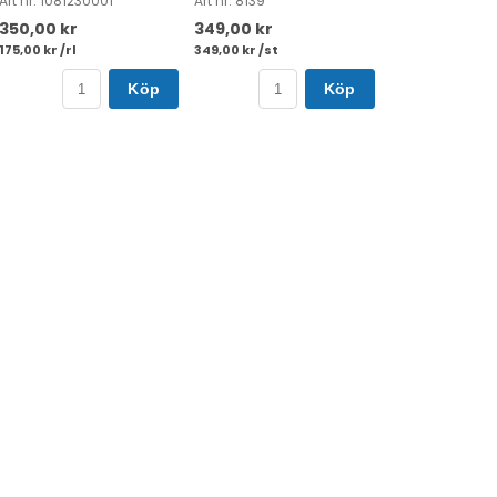
Art nr. 1081230001
Art nr. 8139
350,00 kr
349,00 kr
175,00 kr /rl
349,00 kr /st
Köp
Köp