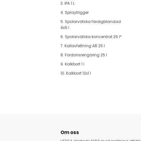
3. IPA 1 L
4. Spraytrigger
5. Spolarvätska färdigblandad
4x5 l
6. Spolarvätska koncentrat 25 l*
7. Kallavfettning AR 25 l
8. Fordonsrengöring 25 l
9. Kalkbort 1 l
10. Kalkbort 12x1 l
Om oss