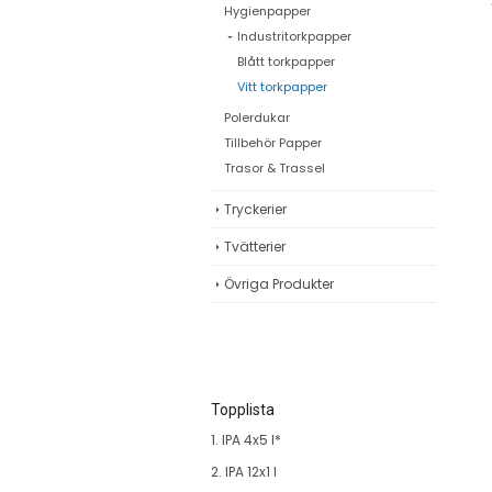
Hygienpapper
Industritorkpapper
Blått torkpapper
Vitt torkpapper
Polerdukar
Tillbehör Papper
Trasor & Trassel
Tryckerier
Tvätterier
Övriga Produkter
Topplista
1. IPA 4x5 l*
2. IPA 12x1 l