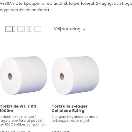
HESSA vitt torkpapper är ett luddfritt, förperforerat, 2-lagrigt och 
drygt och lätt att använda.
Välj sortering
Torkrulle Vit, 7 KG.
Torkrulle 2-lager
1000m
Cellulosa 5,8 kg
Industritorkrulle med 1-
2-lagers högabsorberande
lagers operforerat papper
torkpapper, extra mjukt.
av 100% nyfiber. Lämpat för...