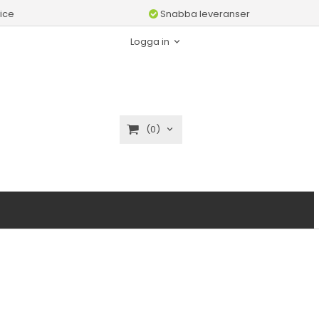
ice
Snabba leveranser
Logga in
(0)