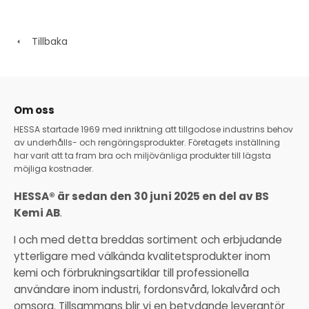
Tillbaka
Om oss
HESSA startade 1969 med inriktning att tillgodose industrins behov
av underhålls- och rengöringsprodukter. Företagets inställning
har varit att ta fram bra och miljövänliga produkter till lägsta
möjliga kostnader.
HESSA® är sedan den 30 juni 2025 en del av BS
Kemi AB
.
I och med detta breddas sortiment och erbjudande
ytterligare med välkända kvalitetsprodukter inom
kemi och förbrukningsartiklar till professionella
användare inom industri, fordonsvård, lokalvård och
omsorg. Tillsammans blir vi en betydande leverantör