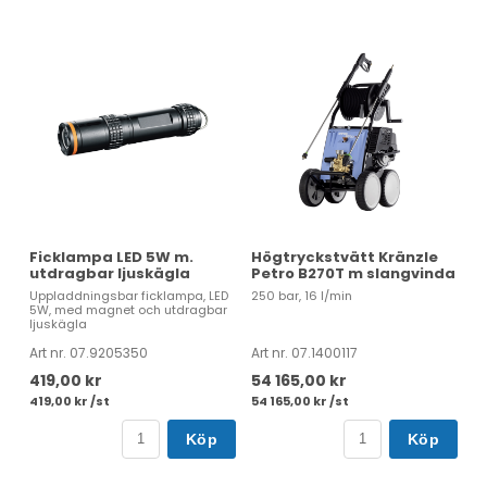
Ficklampa LED 5W m.
Högtryckstvätt Kränzle
utdragbar ljuskägla
Petro B270T m slangvinda
Uppladdningsbar ficklampa, LED
250 bar, 16 l/min
5W, med magnet och utdragbar
ljuskägla
Art nr. 07.9205350
Art nr. 07.1400117
419,00 kr
54 165,00 kr
419,00 kr /st
54 165,00 kr /st
Köp
Köp