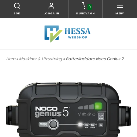
0
SÖK
LOGGA IN
KUNDVAGN
MENY
Hem
»
Maskiner & Utrustning
» Batteriladdare Noco Genius 2