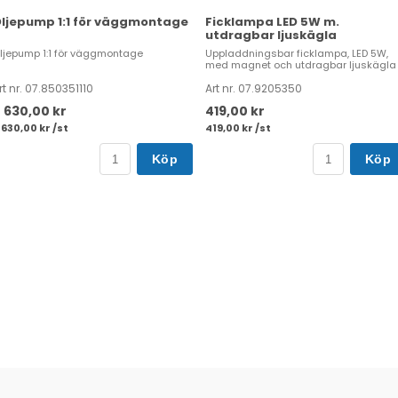
ljepump 1:1 för väggmontage
Ficklampa LED 5W m.
utdragbar ljuskägla
ljepump 1:1 för väggmontage
Uppladdningsbar ficklampa, LED 5W,
med magnet och utdragbar ljuskägla
rt nr. 07.850351110
Art nr. 07.9205350
 630,00 kr
419,00 kr
 630,00 kr /st
419,00 kr /st
Köp
Köp