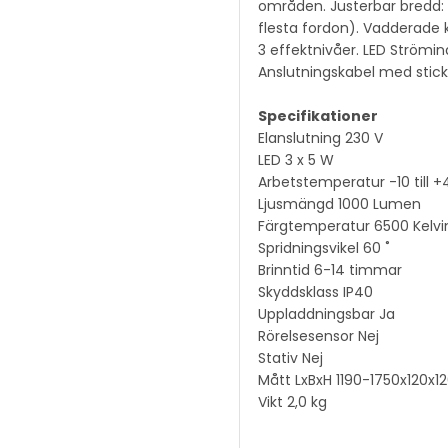
områden. Justerbar bredd: f
flesta fordon). Vadderade k
3 effektnivåer. LED Strömind
Anslutningskabel med stick
Specifikationer
Elanslutning 230 V
LED 3 x 5 W
Arbetstemperatur -10 till +
Ljusmängd 1000 Lumen
Färgtemperatur 6500 Kelvi
Spridningsvikel 60 ˚
Brinntid 6-14 timmar
Skyddsklass IP40
Uppladdningsbar Ja
Rörelsesensor Nej
Stativ Nej
Mått LxBxH 1190-1750x120x
Vikt 2,0 kg