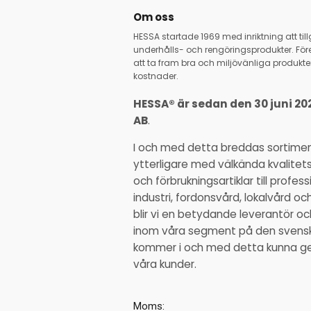
Om oss
HESSA startade 1969 med inriktning att ti
underhålls- och rengöringsprodukter. Före
att ta fram bra och miljövänliga produkter
kostnader.
HESSA® är sedan den 30 juni 20
AB
.
I och med detta breddas sortime
ytterligare med välkända kvalitet
och förbrukningsartiklar till profe
industri, fordonsvård, lokalvård o
blir vi en betydande leverantör 
inom våra segment på den svens
kommer i och med detta kunna ge ä
våra kunder.
Moms: