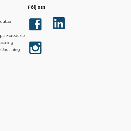
Följ oss
dukter
lpen-produkter
ustning
 Utrustning