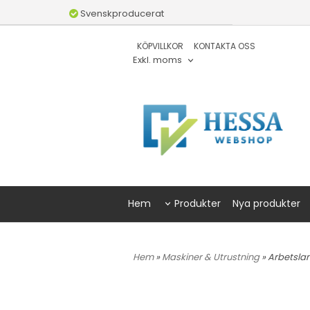
Svenskproducerat
KÖPVILLKOR
KONTAKTA OSS
Exkl. moms
Hem
Produkter
Nya produkter
Hem
»
Maskiner & Utrustning
» Arbetsla