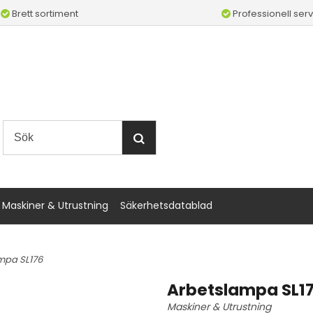
Brett sortiment
Professionell serv
Maskiner & Utrustning
Säkerhetsdatablad
mpa SL176
Arbetslampa SL1
Maskiner & Utrustning