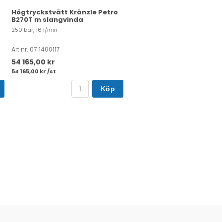
Högtryckstvätt Kränzle Petro
B270T m slangvinda
250 bar, 16 l/min
Art nr. 07.1400117
54 165,00 kr
54 165,00 kr /st
Köp