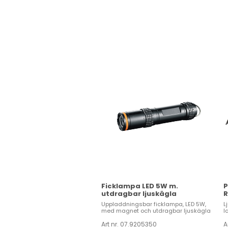
Ficklampa LED 5W m.
P
utdragbar ljuskägla
R
Uppladdningsbar ficklampa, LED 5W,
L
med magnet och utdragbar ljuskägla
l
Art nr. 07.9205350
A