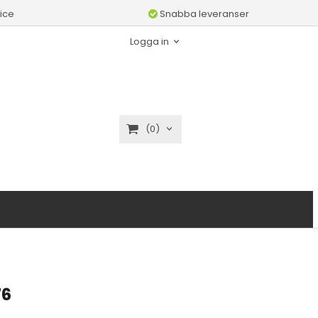
ice
Snabba leveranser
Logga in
(0)
76