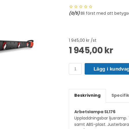
(
0
/5)
Bli först med att betygs
1 945,00 kr /st
1 945,00 kr
Lägg i kundva
Beskrivning
Specifi
Arbetslampa SL176
Uppladdningsbar ljusramp. T
samt ABS-plast. Justerbara