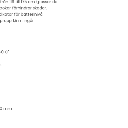
rån 119 till 175 cm (passar de
rokar förhindrar skador.
ikator för batterinivå.
propp 1,5 m ingår.
40 C˚
n
120 mm