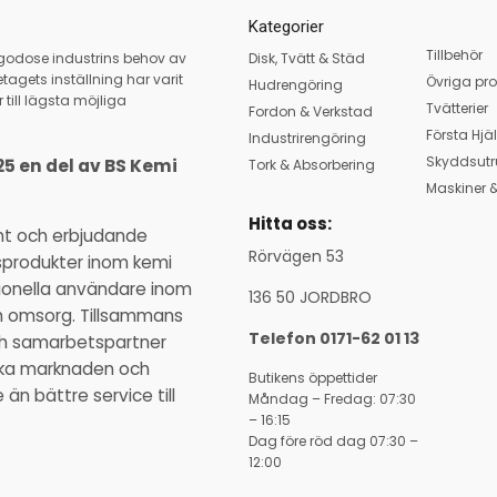
Kategorier
Tillbehör
llgodose industrins behov av
Disk, Tvätt & Städ
tagets inställning har varit
Övriga pro
Hudrengöring
 till lägsta möjliga
Tvätterier
Fordon & Verkstad
Första Hjä
Industrirengöring
Skyddsutr
25 en del av BS Kemi
Tork & Absorbering
Maskiner &
Hitta oss:
nt och erbjudande
Rörvägen 53
sprodukter inom kemi
ssionella användare inom
136 50 JORDBRO
ch omsorg. Tillsammans
Telefon 0171-62 01 13
och samarbetspartner
ka marknaden och
Butikens öppettider
n bättre service till
Måndag – Fredag: 07:30
– 16:15
Dag före röd dag 07:30 –
12:00