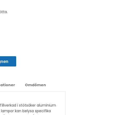
ätta.
gnen
kationer
Omdömen
illverkad i stötsäker aluminium
 lampor kan belysa specifika