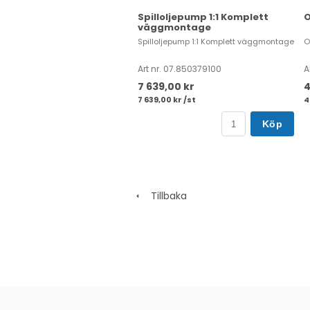
Spilloljepump 1:1 Komplett
O
väggmontage
Spilloljepump 1:1 Komplett väggmontage
O
Art nr. 07.850379100
A
7 639,00 kr
4
7 639,00 kr /st
4
Köp
Tillbaka