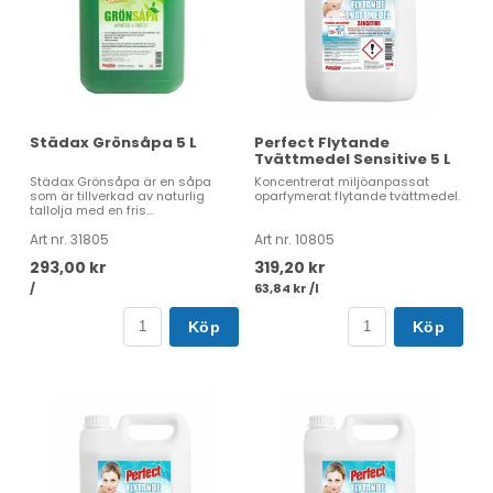
Städax Grönsåpa 5 L
Perfect Flytande
Tvättmedel Sensitive 5 L
Städax Grönsåpa är en såpa
Koncentrerat miljöanpassat
som är tillverkad av naturlig
oparfymerat flytande tvättmedel.
tallolja med en fris...
Art nr. 31805
Art nr. 10805
293,00 kr
319,20 kr
/
63,84 kr /l
Köp
Köp