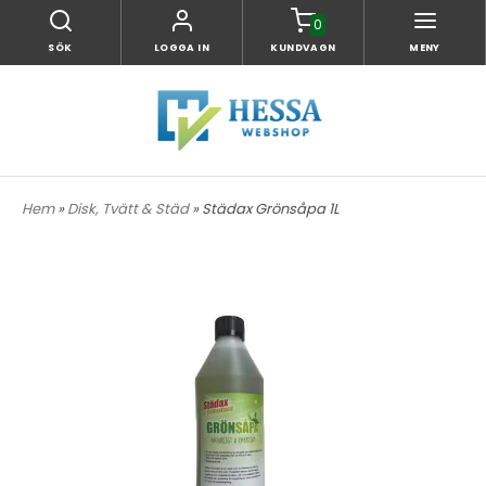
0
SÖK
LOGGA IN
KUNDVAGN
MENY
Hem
»
Disk, Tvätt & Städ
» Städax Grönsåpa 1L