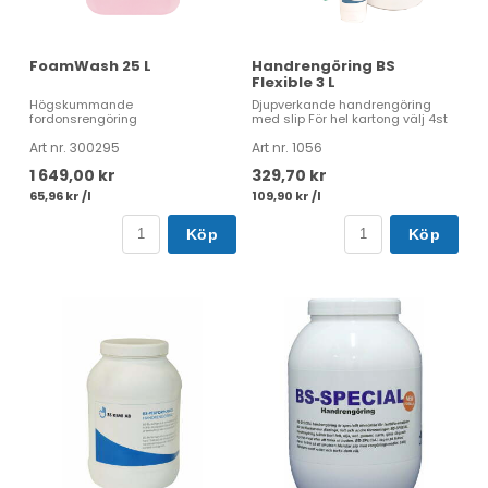
FoamWash 25 L
Handrengöring BS
Flexible 3 L
Högskummande
Djupverkande handrengöring
fordonsrengöring
med slip För hel kartong välj 4st
Art nr. 300295
Art nr. 1056
1 649,00 kr
329,70 kr
65,96 kr /l
109,90 kr /l
Köp
Köp