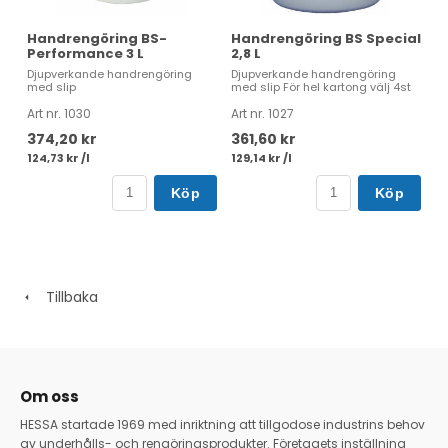
Handrengöring BS-
Handrengöring BS Special
Performance 3 L
2,8 L
Djupverkande handrengöring
Djupverkande handrengöring
med slip
med slip För hel kartong välj 4st
Art nr. 1030
Art nr. 1027
374,20 kr
361,60 kr
124,73 kr /l
129,14 kr /l
Köp
Köp
Tillbaka
Om oss
HESSA startade 1969 med inriktning att tillgodose industrins behov
av underhålls- och rengöringsprodukter. Företagets inställning