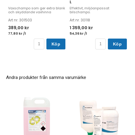
L
Vaxschampo som ger extra blank
Effektivt, miljöanpassat
och skyddande vaxhinna
bilschampo.
Art nr. 301503
Art nr. 30118
389,00 kr
1 359,00 kr
77,80 kr /l
54,36 kr /l
Köp
Köp
Andra produkter från samma varumärke