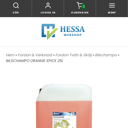
0
SÖK
LOGGA IN
KUNDVAGN
MENY
Hem
»
Fordon & Verkstad
»
Fordon Tvätt & Skölj
»
Bilschampo
»
BILSCHAMPO ORANGE SPICE 25L