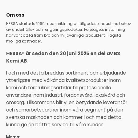
Om oss
HESSA startade 1969 med inriktning att tillgodose industrins behov
av underhålls- och rengöringsprodukter. Företagets inställning
har varit att ta fram bra och miljövänliga produkter till lägsta
möjliga kostnader.
HESSA® är sedan den 30 juni 2025 en del av BS
Kemi AB
.
I och med detta breddas sortiment och erbjudande
ytterligare med välkända kvalitetsprodukter inom
kemi och förbrukningsartiklar till professionella
användare inom industri, fordonsvård, lokalvård och
omsorg. Tillsammans blir vi en betydande leverantör
och samarbetspartner inom våra segment på den
svenska marknaden och kommer i och med detta
kunna ge än bättre service till våra kunder.
Moms: