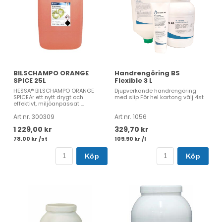
BILSCHAMPO ORANGE
Handrengöring BS
SPICE 25L
Flexible 3 L
HESSA® BILSCHAMPO ORANGE
Djupverkande handrengöring
SPICEÄr ett nytt drygt och
med slip För hel kartong välj 4st
effektivt, miljöanpassat ...
Art nr. 300309
Art nr. 1056
1 229,00 kr
329,70 kr
78,00 kr /st
109,90 kr /l
Köp
Köp