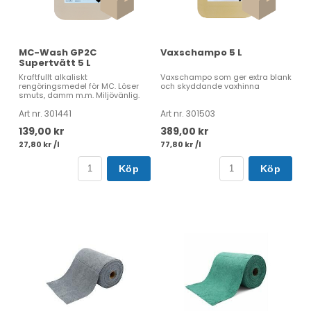
MC-Wash GP2C
Vaxschampo 5 L
Supertvätt 5 L
Kraftfullt alkaliskt
Vaxschampo som ger extra blank
rengöringsmedel för MC. Löser
och skyddande vaxhinna
smuts, damm m.m. Miljövänlig.
Art nr. 301441
Art nr. 301503
139,00 kr
389,00 kr
27,80 kr /l
77,80 kr /l
Köp
Köp