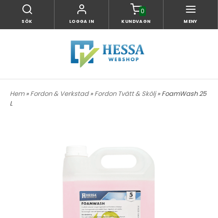
0
SÖK
LOGGA IN
KUNDVAGN
MENY
Hem
»
Fordon & Verkstad
»
Fordon Tvätt & Skölj
» FoamWash 25
L