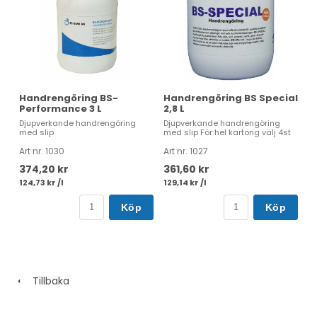
Handrengöring BS-
Handrengöring BS Special
Performance 3 L
2,8 L
Djupverkande handrengöring
Djupverkande handrengöring
med slip
med slip För hel kartong välj 4st
Art nr. 1030
Art nr. 1027
374,20 kr
361,60 kr
124,73 kr /l
129,14 kr /l
Köp
Köp
Tillbaka