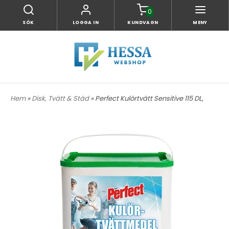
0
SÖK
LOGGA IN
KUNDVAGN
MENY
Hem
»
Disk, Tvätt & Städ
» Perfect Kulörtvätt Sensitive 115 DL,