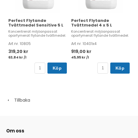
Perfect Flytande
Perfect Flytande
Tvättmedel Sensitive 5 L
Tvättmedel 4 x 5 L
Koncentrerat miljöanpassat
Koncentrerat miljöanpassat
oparfymerat flytande tvättmedel.
oparfymerat flytande tvättmedel.
Art nr. 10805
Art nr. 10401x4
319,20 kr
919,00 kr
63,84 kr /l
45,95 kr /l
Köp
Köp
Tillbaka
Om oss