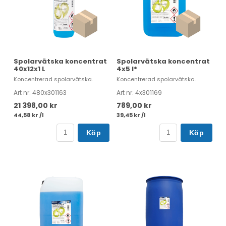
Spolarvätska koncentrat
Spolarvätska koncentrat
40x12x1 L
4x5 l*
Koncentrerad spolarvätska.
Koncentrerad spolarvätska.
Art nr. 480x301163
Art nr. 4x301169
21 398,00 kr
789,00 kr
44,58 kr /l
39,45 kr /l
Köp
Köp