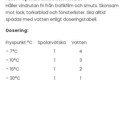
Håller vindrutan fri från trafikfilm och smuts. Skonsam
mot lack, torkarblad och fönsterlister. Ska alltid
spädas med vatten enligt doseringstabell.
Dosering:
Fryspunkt °C
Spolarvätska
Vatten
– 7°C
1
4
– 10°C
1
3
– 16°C
1
2
– 30°C
1
1