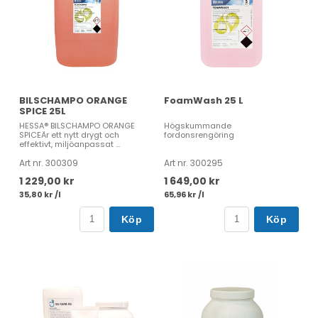
BILSCHAMPO ORANGE
FoamWash 25 L
SPICE 25L
HESSA® BILSCHAMPO ORANGE
Högskummande
SPICEÄr ett nytt drygt och
fordonsrengöring
effektivt, miljöanpassat ...
Art nr. 300309
Art nr. 300295
1 229,00 kr
1 649,00 kr
35,80 kr /l
65,96 kr /l
Köp
Köp