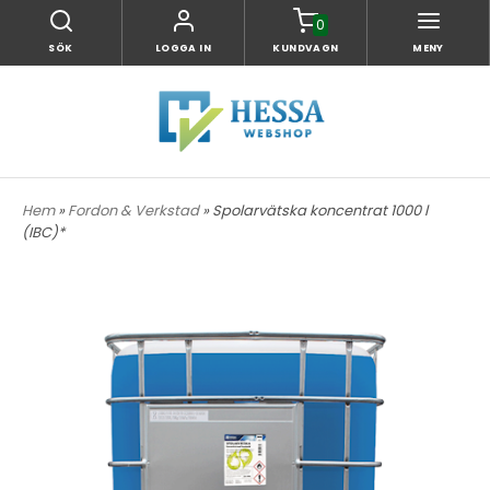
0
SÖK
LOGGA IN
KUNDVAGN
MENY
Hem
»
Fordon & Verkstad
» Spolarvätska koncentrat 1000 l
(IBC)*