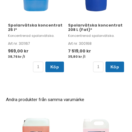
Spolarvätska koncentrat
Spolarvätska koncentrat
25 l*
208 L (Fat)*
Koncentrerad spolarvätska.
Koncentrerad spolarvätska.
Art nr. 301167
Art nr. 300168
969,00 kr
7 519,00 kr
38,76 kr /l
35,80 kr /l
Köp
Köp
Andra produkter från samma varumärke