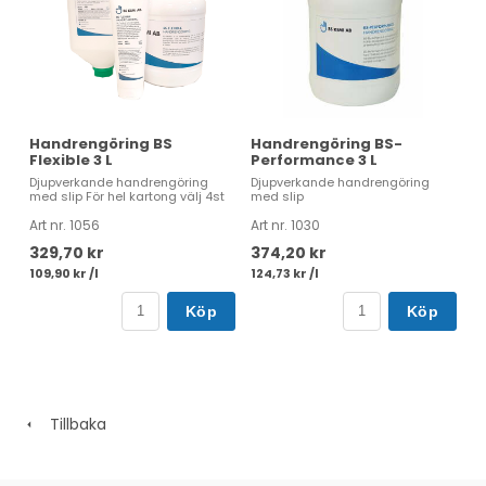
Handrengöring BS
Handrengöring BS-
Flexible 3 L
Performance 3 L
Djupverkande handrengöring
Djupverkande handrengöring
med slip För hel kartong välj 4st
med slip
Art nr. 1056
Art nr. 1030
329,70 kr
374,20 kr
109,90 kr /l
124,73 kr /l
Köp
Köp
Tillbaka