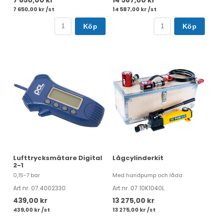
7 650,00 kr /st
14 587,00 kr /st
Köp
Köp
Lufttrycksmätare Digital
Lågcylinderkit
2-1
0,15-7 bar
Med handpump och låda
Art nr. 07.4002330
Art nr. 07.10K1040L
439,00 kr
13 275,00 kr
439,00 kr /st
13 275,00 kr /st