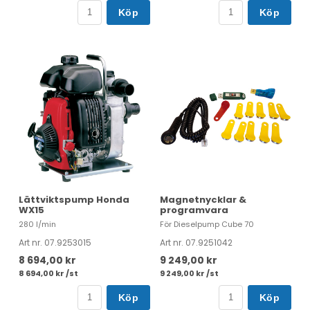
Köp
Köp
Lättviktspump Honda
Magnetnycklar &
WX15
programvara
280 l/min
För Dieselpump Cube 70
Art nr. 07.9253015
Art nr. 07.9251042
8 694,00 kr
9 249,00 kr
8 694,00 kr /st
9 249,00 kr /st
Köp
Köp