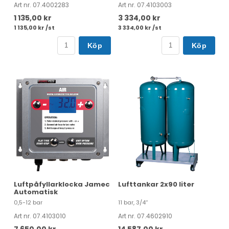
Art nr. 07.4002283
Art nr. 07.4103003
1 135,00 kr
3 334,00 kr
1 135,00 kr /st
3 334,00 kr /st
Köp
Köp
Luftpåfyllarklocka Jamec
Lufttankar 2x90 liter
Automatisk
0,5-12 bar
11 bar, 3/4″
Art nr. 07.4103010
Art nr. 07.4602910
7 650,00 kr
14 587,00 kr