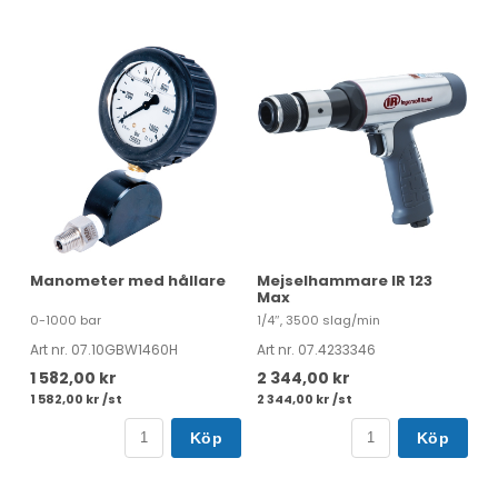
Manometer med hållare
Mejselhammare IR 123
Max
0-1000 bar
1/4″, 3500 slag/min
Art nr. 07.10GBW1460H
Art nr. 07.4233346
1 582,00 kr
2 344,00 kr
1 582,00 kr /st
2 344,00 kr /st
Köp
Köp