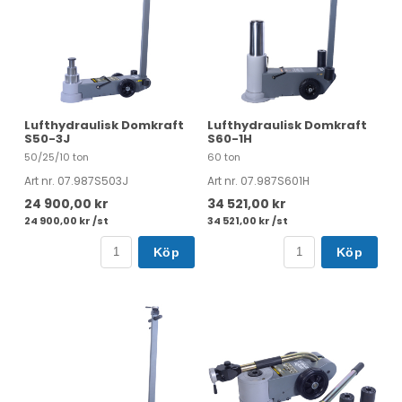
Lufthydraulisk Domkraft
Lufthydraulisk Domkraft
S50-3J
S60-1H
50/25/10 ton
60 ton
Art nr. 07.987S503J
Art nr. 07.987S601H
24 900,00 kr
34 521,00 kr
24 900,00 kr /st
34 521,00 kr /st
Köp
Köp