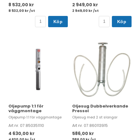
8 532,00 kr
2 949,00 kr
8 532,00 kr /st
2 949,00 kr /st
Köp
Köp
Oljepump 1:1 för
Oljesug Dubbelverkande
väggmontage
Pressol
Oljepump 1:1 för väggmontage
Oljesug med 2 st slangar
Art nr. 07.850351110
Art nr. 07.860113915
4 630,00 kr
586,00 kr
4 630,00 kr /st
586,00 kr /st