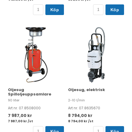
Köp
Köp
Oljesug
Oljesug, elektrisk
Spilloljeuppsamlare
90 liter
2-10 l/min
Art nr. 07.8508000
Art nr. 07.8635670
7 987,00 kr
8 794,00 kr
7 987,00 kr /st
8 794,00 kr /st
Köp
Köp