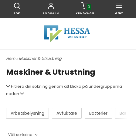
0
SÖK
LOGGA IN
KUNDVAGN
MENY
Hem
» Maskiner & Utrustning
Maskiner & Utrustning
Filtrera din sökning genom att klicka på undergrupperna
nedan
Arbetsbelysning
Avfuktare
Batterier
Batteri
Välj sortering