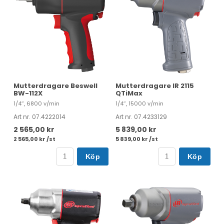
Mutterdragare Beswell
Mutterdragare IR 2115
BW-112X
QTiMax
1/4″, 6800 v/min
1/4″, 15000 v/min
Art nr. 07.4222014
Art nr. 07.4233129
2 565,00 kr
5 839,00 kr
2 565,00 kr /st
5 839,00 kr /st
Köp
Köp