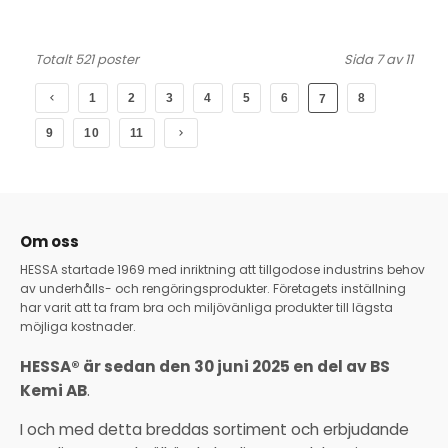
Totalt 521 poster
Sida 7 av 11
1
2
3
4
5
6
8
7
9
10
11
Om oss
HESSA startade 1969 med inriktning att tillgodose industrins behov
av underhålls- och rengöringsprodukter. Företagets inställning
har varit att ta fram bra och miljövänliga produkter till lägsta
möjliga kostnader.
HESSA® är sedan den 30 juni 2025 en del av BS
Kemi AB
.
I och med detta breddas sortiment och erbjudande