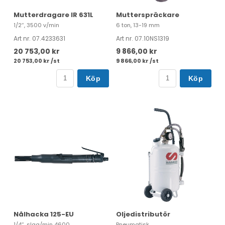
Mutterdragare IR 631L
Mutterspräckare
1/2″, 3500 v/min
6 ton, 13-19 mm
Art nr. 07.4233631
Art nr. 07.10NS1319
20 753,00 kr
9 866,00 kr
20 753,00 kr /st
9 866,00 kr /st
Köp
Köp
Nålhacka 125-EU
Oljedistributör
1/4″, slag/min 4600
Pneumatisk