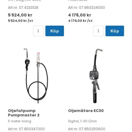
Art nr. 07.4233128
Art nr. 07.860324000
5 524,00 kr
4 176,00 kr
5 524,00 kr /st
4 176,00 kr /st
Köp
Köp
Oljefatpump
Oljemätare EC30
Pumpmaster 2
5 meter slang
Digital, 1-30 l/min
Art nr. 07.850347000
Art nr. 07.850250600