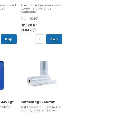
ljöanpassat
Koncentrerat miljöanpassat
del.
oparfymerat flytande
tvättmedel.
Art nr. 10401
319,20 kr
63,84 kr /l
Köp
Köp
n 330kg*
Kemslang 1050mm
kemtvätt
Kort kemslang 1050mm. För
skjortor, tröjor och jackor.