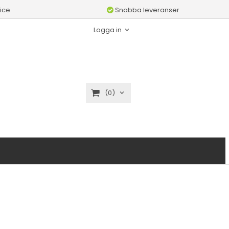
ice
Snabba leveranser
Logga in
(0)