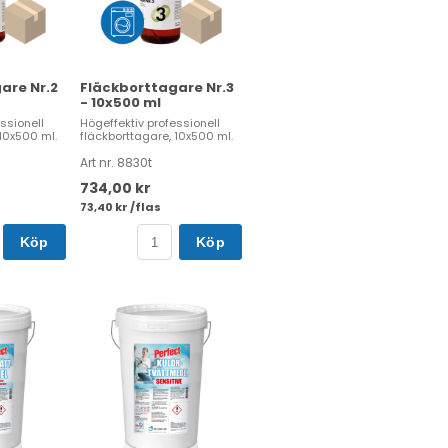
are Nr.2
Fläckborttagare Nr.3
- 10x500 ml
ssionell
Högeffektiv professionell
10x500 ml.
fläckborttagare, 10x500 ml.
Art nr. 8830t
734,00 kr
73,40 kr /flas
Köp
Köp