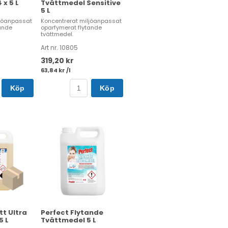
x 5 L
Tvättmedel Sensitive
5 L
ljöanpassat
Koncentrerat miljöanpassat
ande
oparfymerat flytande
tvättmedel.
Art nr. 10805
319,20 kr
63,84 kr /l
Köp
Köp
tt Ultra
Perfect Flytande
5 L
Tvättmedel 5 L