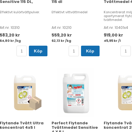
Sensitive 115 DL,
115 dl
Tvättmedel 4 
Effektivt kulörtvättpulver.
Effektivt vittvättmedel
Koncentrerat mi
oparfymerat flyt
tvättmedel.
Art nr. 10310
Art nr. 10210
Art nr. 10401x4
583,20 kr
559,20 kr
919,00 kr
64,80 kr /kg
62,13 kr /kg
45,95 kr /l
Köp
Köp
Flytande Tvätt Ultra
Perfect Flytande
Flytande Tvä
koncentrat 4x5 l
Tvättmedel Sensitive
koncentrat 2
4 X 5 L