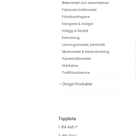
Blekmedel och desinfektion
Flytande tvättmedel
Fläckborttagare
Hängare & Galgar
Inlägg & Skydd
Kemslang
Lösningsmedel, kemtvätt
Mjukmedel & Neutralisering
Pulvertvättmedel
Stärkelse
Tvättförstärkare
Övriga Produkter
Topplista
1. IPA 4x5 l*
2. IPA 12x1 l