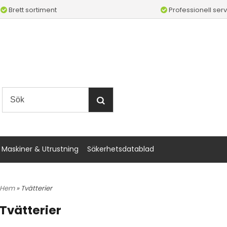
Brett sortiment
Professionell serv
Maskiner & Utrustning
Säkerhetsdatablad
Hem
» Tvätterier
Tvätterier