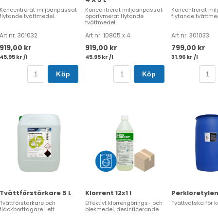
Koncentrerat miljöanpassat
Koncentrerat miljöanpassat
Koncentrerat mi
flytande tvättmedel.
oparfymerat flytande
flytande tvättme
tvättmedel.
Art nr. 301032
Art nr. 10805 x 4
Art nr. 301033
919,00 kr
919,00 kr
799,00 kr
45,95 kr /l
45,95 kr /l
31,96 kr /l
Köp
Köp
Tvättförstärkare 5 L
Klorrent 12x1 l
Perkloretyle
Tvättförstärkare och
Effektivt klorrengörings- och
Tvättvätska för 
fläckborttagare i ett.
blekmedel, desinficerande.