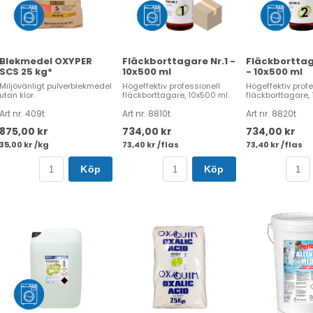
Blekmedel OXYPER
Fläckborttagare Nr.1 -
Fläckborttag
SCS 25 kg*
10x500 ml
- 10x500 ml
Miljövänligt pulverblekmedel
Högeffektiv professionell
Högeffektiv profe
utan klor.
fläckborttagare, 10x500 ml.
fläckborttagare, 
Art nr. 409t
Art nr. 8810t
Art nr. 8820t
875,00 kr
734,00 kr
734,00 kr
35,00 kr /kg
73,40 kr /flas
73,40 kr /flas
Köp
Köp